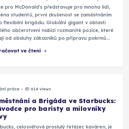
e pro McDonald’s představuje pro mnoho lidí,
éna studentů, první zkušenost se zaměstnáním
 flexibilní brigádu. Globální gigant v oblasti
lého občerstvení nabízí rozmanité pozice, které
jí od obsluhy zákazníků po přípravu pokrmů…
račovat ve čtení
ání práce
614 views
městnání a Brigáda ve Starbucks:
ůvodce pro baristy a milovníky
vy
bucks, celosvětově proslulý řetězec kaváren, je