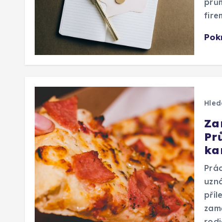
prům
fir
Pok
Hled
Za
Pr
ka
Prác
uzná
příl
zamě
rodi