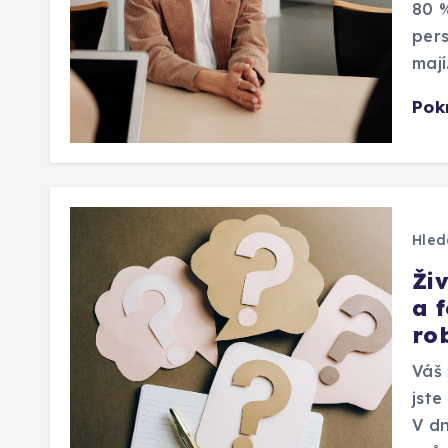
80 %
pers
maj
Pok
Hled
Ži
a 
ro
Váš 
jste
V dn