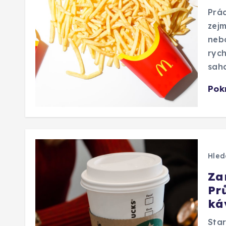
Prác
zejm
nebo
rych
saha
Pok
Hled
Za
Pr
ká
Star