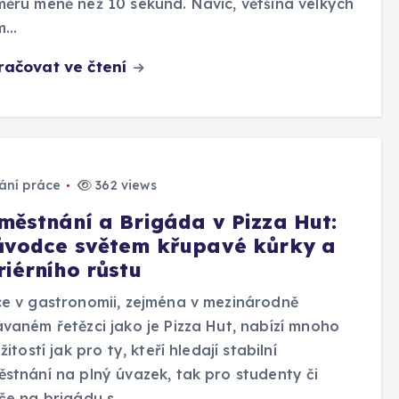
ěru méně než 10 sekund. Navíc, většina velkých
em…
račovat ve čtení
ání práce
362 views
městnání a Brigáda v Pizza Hut:
ůvodce světem křupavé kůrky a
riérního růstu
e v gastronomii, zejména v mezinárodně
vaném řetězci jako je Pizza Hut, nabízí mnoho
ežitostí jak pro ty, kteří hledají stabilní
stnání na plný úvazek, tak pro studenty či
če na brigádu s…