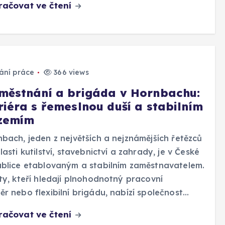
račovat ve čtení
ání práce
366 views
městnání a brigáda v Hornbachu:
riéra s řemeslnou duší a stabilním
zemím
bach, jeden z největších a nejznámějších řetězců
lasti kutilství, stavebnictví a zahrady, je v České
blice etablovaným a stabilním zaměstnavatelem.
ty, kteří hledají plnohodnotný pracovní
r nebo flexibilní brigádu, nabízí společnost…
račovat ve čtení