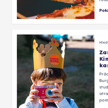
Pok
Hled
Za
Kin
kar
Prác
Bur
stud
atra
pom