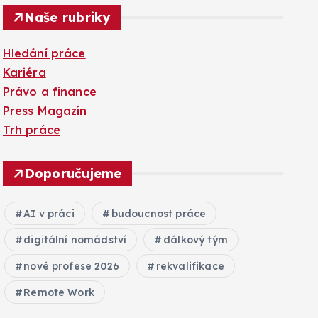
Naše rubriky
Hledání práce
Kariéra
Právo a finance
Press Magazín
Trh práce
Doporučujeme
AI v práci
budoucnost práce
digitální nomádství
dálkový tým
nové profese 2026
rekvalifikace
Remote Work