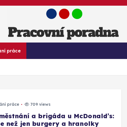
Práce. Kariéra. Finance a Úspěch!
ání práce
Právo a finance
Kontakt
ání práce
709 views
městnání a brigáda u McDonald’s:
ce než jen burgery a hranolky