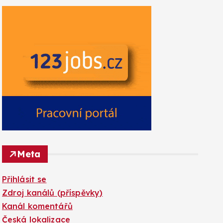
Meta
Přihlásit se
Zdroj kanálů (příspěvky)
Kanál komentářů
Česká lokalizace