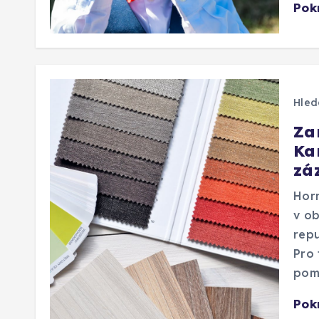
Pok
Hled
Za
Ka
zá
Horn
v ob
repu
Pro 
pomě
Pok