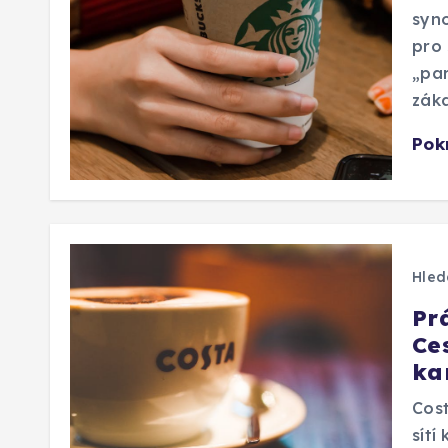
syno
pro 
„par
záka
Pok
Hled
Pr
Ce
ka
Cost
sítí