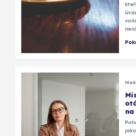
kteř
úvaz
voňa
nen
Pok
Hled
Mi
otá
na
Poho
jako