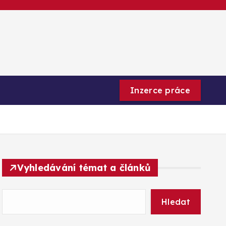
Inzerce práce
Vyhledávání témat a článků
Hledat