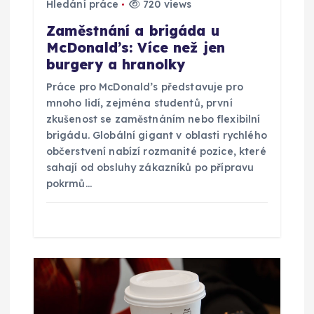
Hledání práce
720 views
s
Zaměstnání a brigáda u
McDonald’s: Více než jen
p
burgery a hranolky
Práce pro McDonald’s představuje pro
ě
mnoho lidí, zejména studentů, první
zkušenost se zaměstnáním nebo flexibilní
v
brigádu. Globální gigant v oblasti rychlého
občerstvení nabízí rozmanité pozice, které
e
sahají od obsluhy zákazníků po přípravu
pokrmů…
k