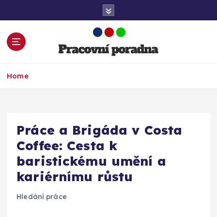
S
k
i
p
t
o
Práce. Kariéra. Finance a Úspěch!
c
Home
o
n
t
e
Práce a Brigáda v Costa
n
t
Coffee: Cesta k
baristickému umění a
kariérnímu růstu
Hledání práce