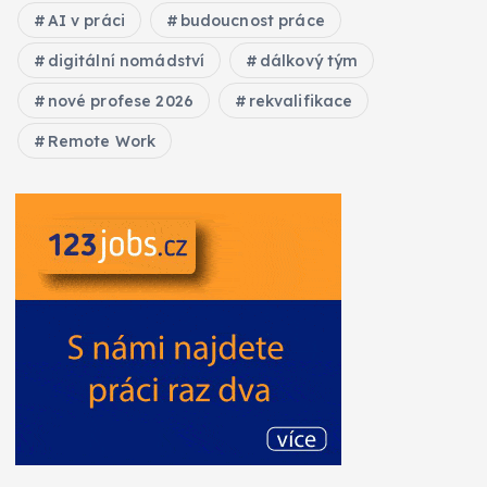
AI v práci
budoucnost práce
digitální nomádství
dálkový tým
nové profese 2026
rekvalifikace
Remote Work