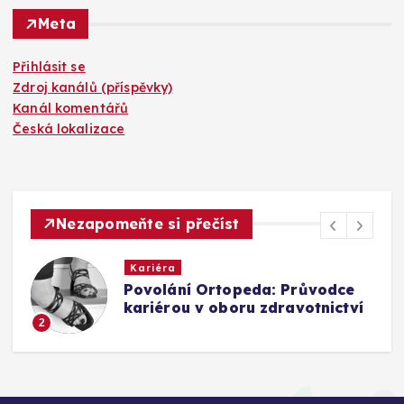
Meta
Přihlásit se
Zdroj kanálů (příspěvky)
Kanál komentářů
Česká lokalizace
Nezapomeňte si přečíst
Kariéra
Jak se posunout z role
í
„dělajícího“ do role
„vedoucího“
3