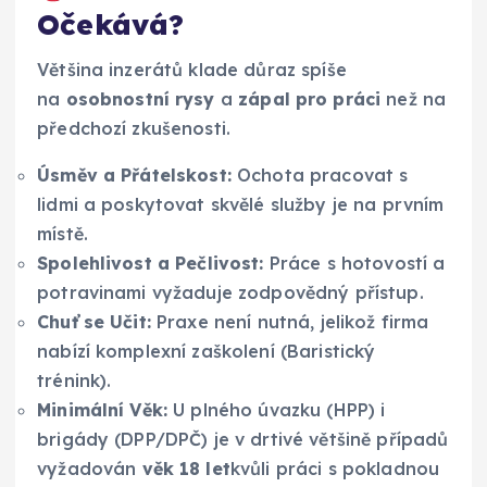
Očekává?
Většina inzerátů klade důraz spíše
na
osobnostní rysy
a
zápal pro práci
než na
předchozí zkušenosti.
Úsměv a Přátelskost:
Ochota pracovat s
lidmi a poskytovat skvělé služby je na prvním
místě.
Spolehlivost a Pečlivost:
Práce s hotovostí a
potravinami vyžaduje zodpovědný přístup.
Chuť se Učit:
Praxe není nutná, jelikož firma
nabízí komplexní zaškolení (Baristický
trénink).
Minimální Věk:
U plného úvazku (HPP) i
brigády (DPP/DPČ) je v drtivé většině případů
vyžadován
věk 18 let
kvůli práci s pokladnou