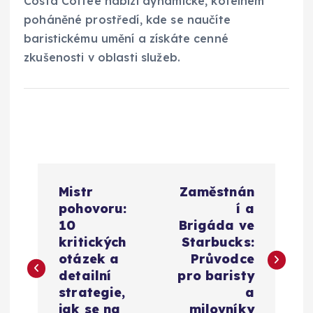
Costa Coffee nabízí dynamické, kofeinem
poháněné prostředí, kde se naučíte
baristickému umění a získáte cenné
zkušenosti v oblasti služeb.
N
Mistr
Zaměstnán
a
pohovoru:
í a
10
Brigáda ve
v
kritických
Starbucks:
otázek a
Průvodce
i
detailní
pro baristy
strategie,
a
jak se na
milovníky