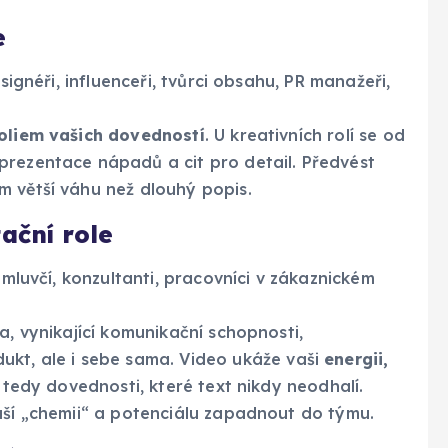
e
signéři, influenceři, tvůrci obsahu, PR manažeři,
oliem vašich dovedností
. U kreativních rolí se od
prezentace nápadů a cit pro detail. Předvést
m větší váhu než dlouhý popis.
ační role
 mluvčí, konzultanti, pracovníci v zákaznickém
, vynikající komunikační schopnosti,
ukt, ale i sebe sama. Video ukáže vaši
energii,
tedy dovednosti, které text nikdy neodhalí.
aší „chemii“ a potenciálu zapadnout do týmu.