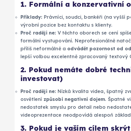
1. Formální a konzervativní 
Příklady:
Právníci, soudci, bankéři (na vyšší p
výrobní pozice bez kontaktu s klienty.
Proč raději ne:
V těchto oborech se cení spíše
formální vystupování. Neprofesionálně natoče
příliš neformálně a
odvádět pozornost od od
lepší volbou excelentně zpracovaný textový C
2. Pokud nemáte dobré techn
investovat)
Proč raději ne:
Nízká kvalita videa, špatný z
osvětlení
způsobí negativní dojem
. Špatné v
nedostatek smyslu pro detail nebo nedostat
videoprezentace neodpovídá alespoň základní
3. Pokud je vaším cílem skrý