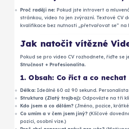
Proč raději ne:
Pokud jste introvert a mluven
stránkou, video to jen zvýrazní. Textové CV
kvalifikace bez nutnosti „přetvařovat se“ na
Jak natočit vítězné Vide
Pokud se pro video CV rozhodnete, řiďte se
Stručnost + Profesionalita.
1. Obsah: Co říct a co nechat
Délka:
Ideálně 60 až 90 sekund. Personalista 
Struktura (Zlatý trojboj):
Odpovězte na tři kl
Kdo jsem a co dělám?
(Jméno, pozice, krátké
Co umím a v čem jsem jiný?
(Klíčové dovedno
pozici, osobní vize.)
Proč chci pracovat právě pro vás?
(Motivace 