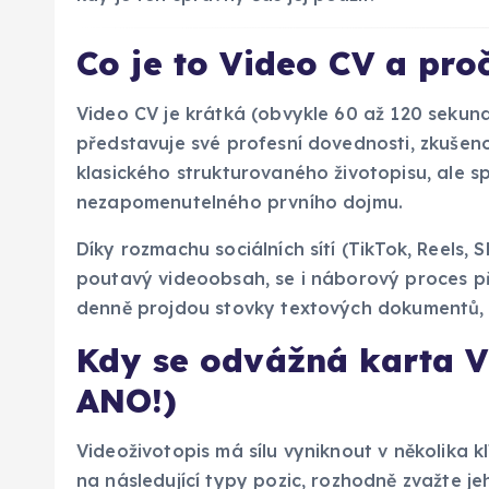
Co je to Video CV a pr
Video CV je krátká (obvykle 60 až 120 sekun
představuje své profesní dovednosti, zkušen
klasického strukturovaného životopisu, ale s
nezapomenutelného prvního dojmu.
Díky rozmachu sociálních sítí (TikTok, Reels, 
poutavý videoobsah, se i náborový proces pře
denně projdou stovky textových dokumentů, 
Kdy se odvážná karta V
ANO!)
Videoživotopis má sílu vyniknout v několika kl
na následující typy pozic, rozhodně zvažte je