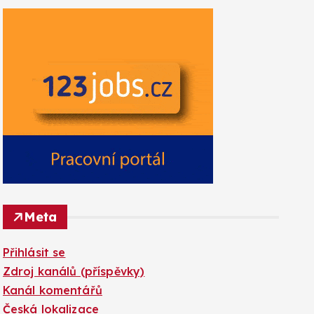
Meta
Přihlásit se
Zdroj kanálů (příspěvky)
Kanál komentářů
Česká lokalizace