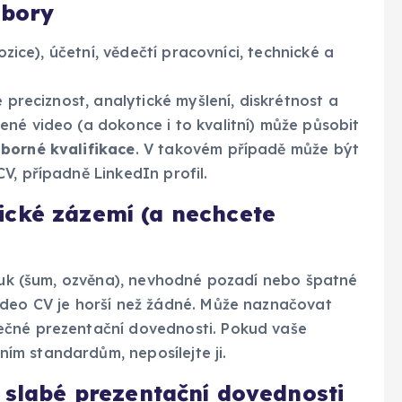
obory
ozice), účetní, vědečtí pracovníci, technické a
 preciznost, analytické myšlení, diskrétnost a
né video (a dokonce i to kvalitní) může působit
borné kvalifikace
. V takovém případě může být
V, případně LinkedIn profil.
ické zázemí (a nechcete
vuk (šum, ozvěna), nevhodné pozadí nebo špatné
ideo CV je horší než žádné. Může naznačovat
ečné prezentační dovednosti. Pokud vaše
m standardům, neposílejte ji.
t slabé prezentační dovednosti