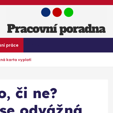
Práce. Kariéra. Finance a Úspěch!
ání práce
Právo a finance
Kontakt
žná karta vyplatí
, či ne?
y se odvážná