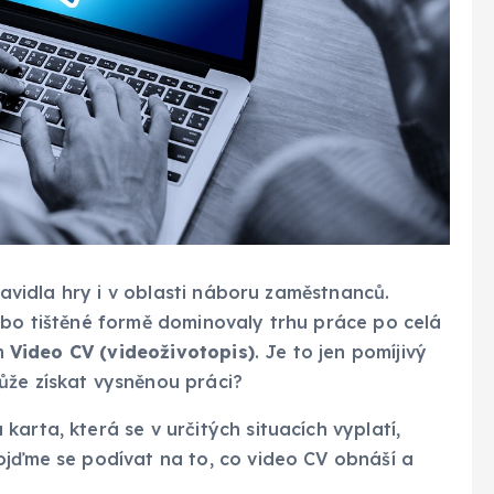
pravidla hry i v oblasti náboru zaměstnanců.
ebo tištěné formě dominovaly trhu práce po celá
em
Video CV (videoživotopis)
. Je to jen pomíjivý
ůže získat vysněnou práci?
arta, která se v určitých situacích vyplatí,
ojďme se podívat na to, co video CV obnáší a