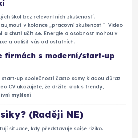
xí
ých škol bez relevantních zkušeností.
zaujmout v kolonce „pracovní zkušenosti“. Video
 a chuti učit se
. Energie a osobnost mohou v
e a odlišit vás od ostatních.
 ve firmách s moderní/start-up
 start-up společnosti často samy kladou důraz
deo CV ukazujete, že držíte krok s trendy,
ivní myšlení
.
asiky? (Raději NE)
ují situace, kdy představuje spíše riziko.