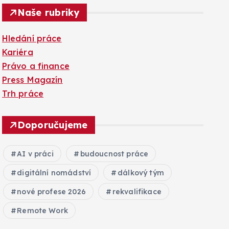
Naše rubriky
Hledání práce
Kariéra
Právo a finance
Press Magazín
Trh práce
Doporučujeme
AI v práci
budoucnost práce
digitální nomádství
dálkový tým
nové profese 2026
rekvalifikace
Remote Work