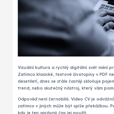
Vizuální kultura a rychlý digitální svět mění 
Zatímco klasické, textové životopisy v PDF n
desetiletí, dnes se stále častěji skloňuje poj
trend, nebo skutečný nástroj, který vám pom
Odpověď není černobílá. Video CV je odvážná k
zatímco v jiných může být spíše překážkou. P
kdy je ten správný čas jej použít.