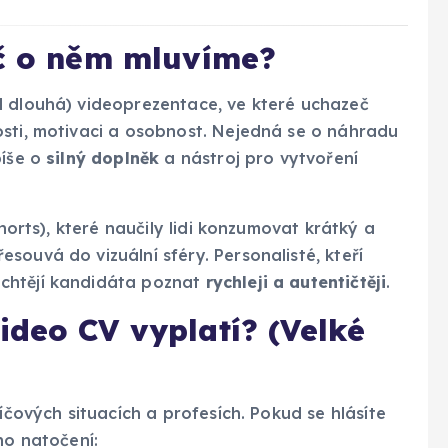
oč o něm mluvíme?
d dlouhá) videoprezentace, ve které uchazeč
osti, motivaci a osobnost. Nejedná se o náhradu
píše o
silný doplněk
a nástroj pro vytvoření
Shorts), které naučily lidi konzumovat krátký a
souvá do vizuální sféry. Personalisté, kteří
chtějí kandidáta poznat
rychleji a autentičtěji
.
ideo CV vyplatí? (Velké
íčových situacích a profesích. Pokud se hlásíte
ho natočení: