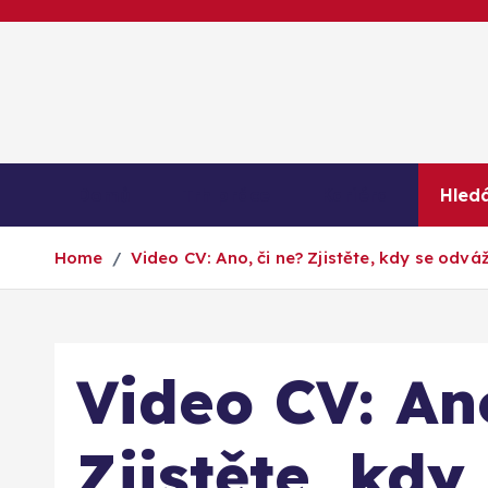
S
k
i
p
t
o
c
Domů
Trh práce
Kariéra
Hled
o
n
Home
Video CV: Ano, či ne? Zjistěte, kdy se odvá
t
e
n
t
Video CV: Ano
Zjistěte, kd