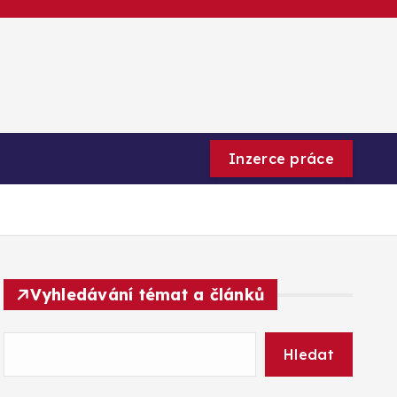
Inzerce práce
Vyhledávání témat a článků
Hledat