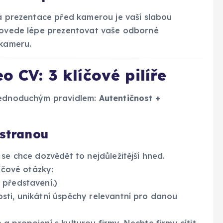
á prezentace před kamerou je vaší slabou
 dovede lépe prezentovat vaše odborné
 kameru.
o CV: 3 klíčové pilíře
 jednoduchým pravidlem:
Autentičnost +
 stranou
se chce dozvědět to nejdůležitější hned.
íčové otázky:
 představení.)
sti, unikátní úspěchy relevantní pro danou
a propojení s kulturou firmy. Nechte firmu cítit,