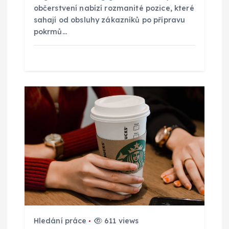
ě
občerstvení nabízí rozmanité pozice, které
sahají od obsluhy zákazníků po přípravu
v
pokrmů…
e
k
Hledání práce
611 views