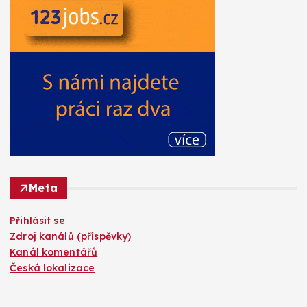
Meta
Přihlásit se
Zdroj kanálů (příspěvky)
Kanál komentářů
Česká lokalizace