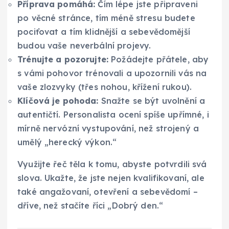
Příprava pomáhá:
Čím lépe jste připraveni
po věcné stránce, tím méně stresu budete
pociťovat a tím klidnější a sebevědomější
budou vaše neverbální projevy.
Trénujte a pozorujte:
Požádejte přátele, aby
s vámi pohovor trénovali a upozornili vás na
vaše zlozvyky (třes nohou, křížení rukou).
Klíčová je pohoda:
Snažte se být uvolnění a
autentičtí. Personalista ocení spíše upřímné, i
mírně nervózní vystupování, než strojený a
umělý „herecký výkon.“
Využijte řeč těla k tomu, abyste potvrdili svá
slova. Ukažte, že jste nejen kvalifikovaní, ale
také angažovaní, otevření a sebevědomí –
dříve, než stačíte říci „Dobrý den.“