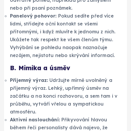
odvraťte pohled, například pro zamyšlení
nebo při psaní poznámek.
Panelový pohovor:
Pokud sedíte před více
lidmi, střídejte oční kontakt se všemi
přítomnými, i když mluvíte k jednomu z nich.
Ukážete tak respekt ke všem členům týmu.
Vyhýbání se pohledu naopak naznačuje
nezájem, nejistotu nebo skrývání informací.
B. Mimika a úsměv
Příjemný výraz:
Udržujte mírně uvolněný a
příjemný výraz. Lehký, upřímný úsměv na
začátku a na konci rozhovoru, a sem tam i v
průběhu, vytváří vřelou a sympatickou
atmosféru.
Aktivní naslouchání:
Přikyvování hlavou
během řeči personalisty dává najevo, že