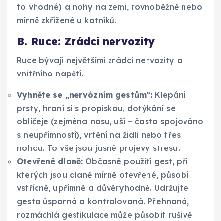
to vhodné) a nohy na zemi, rovnoběžně nebo
mírně zkřížené u kotníků.
B. Ruce: Zrádci nervozity
Ruce bývají největšími zrádci nervozity a
vnitřního napětí.
Vyhněte se „nervózním gestům“:
Klepání
prsty, hraní si s propiskou, dotýkání se
obličeje (zejména nosu, uší – často spojováno
s neupřímností), vrtění na židli nebo třes
nohou. To vše jsou jasné projevy stresu.
Otevřené dlaně:
Občasné použití gest, při
kterých jsou dlaně mírně otevřené, působí
vstřícně, upřímně a důvěryhodně. Udržujte
gesta úsporná a kontrolovaná. Přehnaná,
rozmáchlá gestikulace může působit rušivě