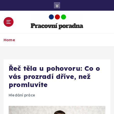
S
k
i
p
t
o
Práce. Kariéra. Finance a Úspěch!
c
Home
o
n
t
e
Řeč těla u pohovoru: Co o
n
t
vás prozradí dříve, než
promluvíte
Hledání práce