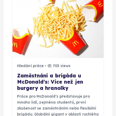
e
p
r
o
p
ř
Hledání práce
703 views
Zaměstnání a brigáda u
í
McDonald’s: Více než jen
burgery a hranolky
s
Práce pro McDonald’s představuje pro
mnoho lidí, zejména studentů, první
p
zkušenost se zaměstnáním nebo flexibilní
brigádu. Globální gigant v oblasti rychlého