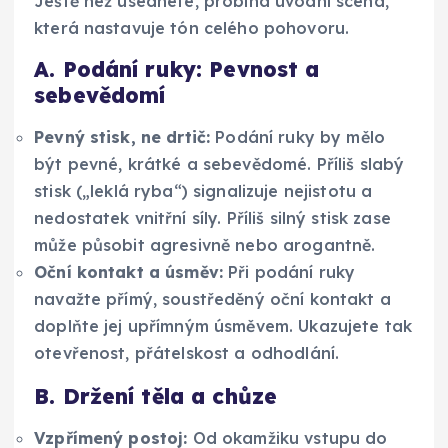
Ještě než usednete, probíhá úvodní scéna,
která nastavuje tón celého pohovoru.
A. Podání ruky: Pevnost a
sebevědomí
Pevný stisk, ne drtič:
Podání ruky by mělo
být pevné, krátké a sebevědomé. Příliš slabý
stisk („leklá ryba“) signalizuje nejistotu a
nedostatek vnitřní síly. Příliš silný stisk zase
může působit agresivně nebo arogantně.
Oční kontakt a úsměv:
Při podání ruky
navažte přímý, soustředěný oční kontakt a
doplňte jej upřímným úsměvem. Ukazujete tak
otevřenost, přátelskost a odhodlání.
B. Držení těla a chůze
Vzpřímený postoj:
Od okamžiku vstupu do