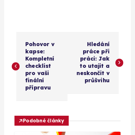
N
Pohovor v
Hledání
a
kapse:
práce při
Kompletní
práci: Jak
v
checklist
to utajit a
pro vaši
neskončit v
i
finální
průšvihu
přípravu
g
a
Podobné články
c