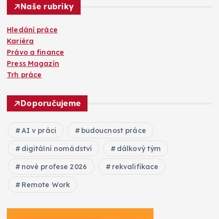
Naše rubriky
Hledání práce
Kariéra
Právo a finance
Press Magazín
Trh práce
Doporučujeme
AI v práci
budoucnost práce
digitální nomádství
dálkový tým
nové profese 2026
rekvalifikace
Remote Work