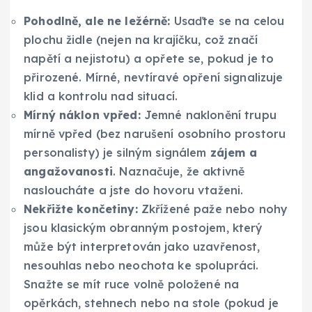
Pohodlně, ale ne ležérně:
Usaďte se na celou
plochu židle (nejen na krajíčku, což značí
napětí a nejistotu) a opřete se, pokud je to
přirozené. Mírné, nevtíravé opření signalizuje
klid a kontrolu nad situací.
Mírný náklon vpřed:
Jemné naklonění trupu
mírně vpřed (bez narušení osobního prostoru
personalisty) je silným signálem
zájem a
angažovanosti
. Naznačuje, že aktivně
nasloucháte a jste do hovoru vtaženi.
Nekřižte končetiny:
Zkřížené paže nebo nohy
jsou klasickým obranným postojem, který
může být interpretován jako uzavřenost,
nesouhlas nebo neochota ke spolupráci.
Snažte se mít ruce volně položené na
opěrkách, stehnech nebo na stole (pokud je