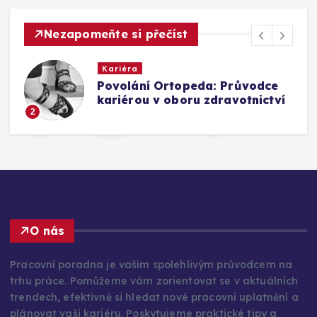
Nezapomeňte si přečíst
Kariéra
Povolání Ortopeda: Průvodce
kariérou v oboru zdravotnictví
2
O nás
Pracovní poradna je vaším spolehlivým průvodcem na
trhu práce. Pomůžeme vám zorientovat se v aktuálních
trendech, efektivně si hledat nové pracovní uplatnění a
plánovat vaši kariéru. Poskytujeme praktické tipy a