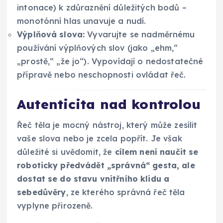
intonace) k zdůraznění důležitých bodů –
monotónní hlas unavuje a nudí.
Výplňová slova:
Vyvarujte se nadměrnému
používání výplňových slov (jako „ehm,“
„prostě,“ „že jo“). Vypovídají o nedostatečné
přípravě nebo neschopnosti ovládat řeč.
Autenticita nad kontrolou
Řeč těla je mocný nástroj, který může zesílit
vaše slova nebo je zcela popřít. Je však
důležité si uvědomit, že
cílem není naučit se
roboticky předvádět „správná“ gesta, ale
dostat se do stavu vnitřního klidu a
sebedůvěry
, ze kterého správná řeč těla
vyplyne přirozeně.