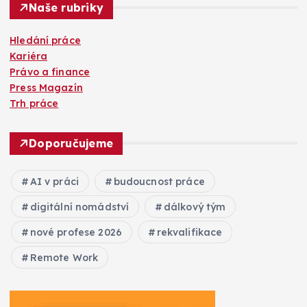
Naše rubriky
Hledání práce
Kariéra
Právo a finance
Press Magazín
Trh práce
Doporučujeme
AI v práci
budoucnost práce
digitální nomádství
dálkový tým
nové profese 2026
rekvalifikace
Remote Work