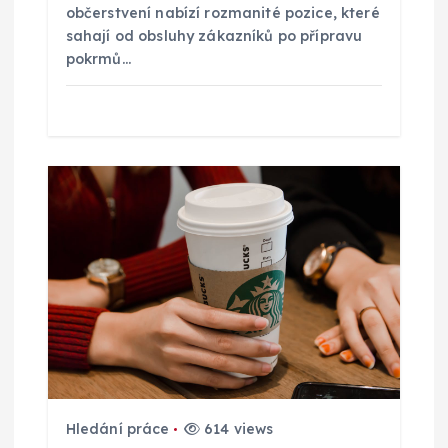
občerstvení nabízí rozmanité pozice, které
e
sahají od obsluhy zákazníků po přípravu
pokrmů…
k
Hledání práce
614 views