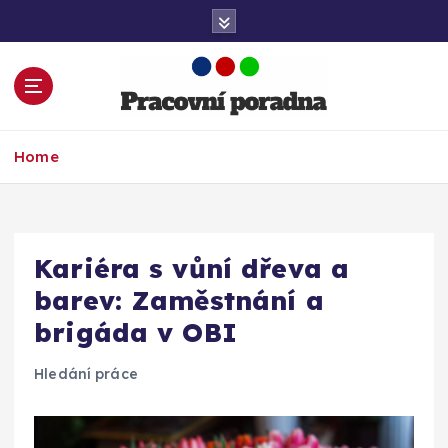
S
k
i
p
t
o
Práce. Kariéra. Finance a Úspěch!
c
Home
o
n
t
e
Kariéra s vůní dřeva a
n
t
barev: Zaměstnání a
brigáda v OBI
Hledání práce