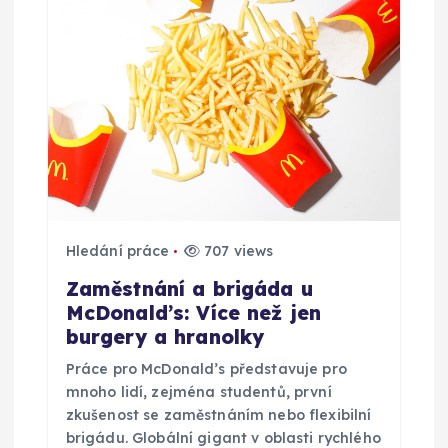
r
o
p
ř
í
Hledání práce
707 views
s
Zaměstnání a brigáda u
McDonald’s: Více než jen
p
burgery a hranolky
Práce pro McDonald’s představuje pro
ě
mnoho lidí, zejména studentů, první
zkušenost se zaměstnáním nebo flexibilní
v
brigádu. Globální gigant v oblasti rychlého