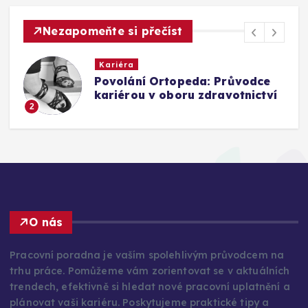
Nezapomeňte si přečíst
Kariéra
Jak se posunout z role
„dělajícího“ do role
„vedoucího“
3
O nás
Pracovní poradna je vaším spolehlivým průvodcem na
trhu práce. Pomůžeme vám zorientovat se v aktuálních
trendech, efektivně si hledat nové pracovní uplatnění a
plánovat vaši kariéru. Poskytujeme praktické tipy a