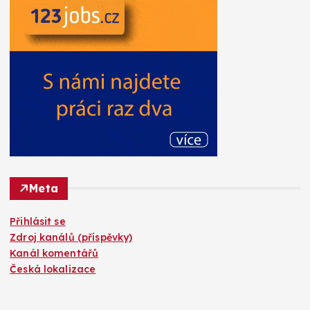
Meta
Přihlásit se
Zdroj kanálů (příspěvky)
Kanál komentářů
Česká lokalizace