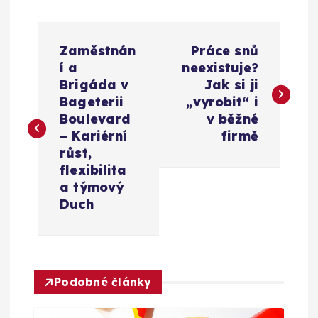
N
Zaměstnán
Práce snů
a
í a
neexistuje?
Brigáda v
Jak si ji
v
Bageterii
„vyrobit“ i
Boulevard
v běžné
i
– Kariérní
firmě
růst,
g
flexibilita
a týmový
a
Duch
c
e
Podobné články
p